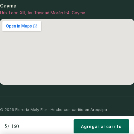
Cayma
Urb. León XIII, Av. Trinidad Morán I-4, Cayma
© 2026 Florería Mely Flor · Hecho con cariño en Arequipa
Términos y
Políticas de
Políticas de
Políticas de
S/ 160
Condiciones
Privacidad
Delivery
Devoluciones
Agregar al carrito