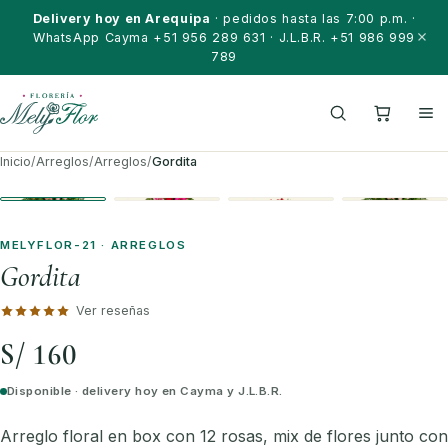
Saltar al contenido
Delivery hoy en Arequipa
· pedidos hasta las 7:00 p.m. ·
WhatsApp Cayma +51 956 289 631 · J.L.B.R. +51 986 999
789
Inicio
/
Arreglos
/
Arreglos
/
Gordita
MELYFLOR-21 · ARREGLOS
Gordita
Ver reseñas
S/ 160
Disponible · delivery hoy en Cayma y J.L.B.R.
Arreglo floral en box con 12 rosas, mix de flores junto con