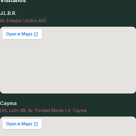
Visítanos
J.L.B.R.
Av. Estados Unidos 400
Cayma
Urb. León XIII, Av. Trinidad Morán I-4, Cayma