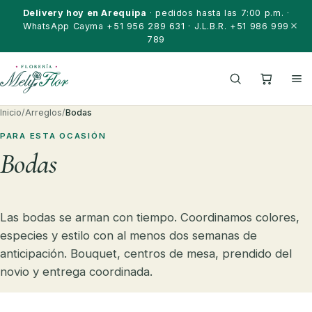
Saltar al contenido
Delivery hoy en Arequipa
· pedidos hasta las 7:00 p.m. ·
WhatsApp Cayma +51 956 289 631 · J.L.B.R. +51 986 999
789
Inicio
/
Arreglos
/
Bodas
PARA ESTA OCASIÓN
Bodas
Las bodas se arman con tiempo. Coordinamos colores,
especies y estilo con al menos dos semanas de
anticipación. Bouquet, centros de mesa, prendido del
novio y entrega coordinada.