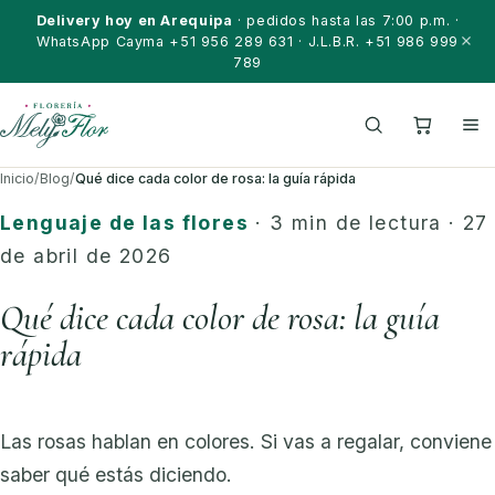
Saltar al contenido
Delivery hoy en Arequipa
· pedidos hasta las 7:00 p.m. ·
WhatsApp Cayma +51 956 289 631 · J.L.B.R. +51 986 999
789
Inicio
/
Blog
/
Qué dice cada color de rosa: la guía rápida
Lenguaje de las flores
· 3 min de lectura · 27
de abril de 2026
Qué dice cada color de rosa: la guía
rápida
Las rosas hablan en colores. Si vas a regalar, conviene
saber qué estás diciendo.